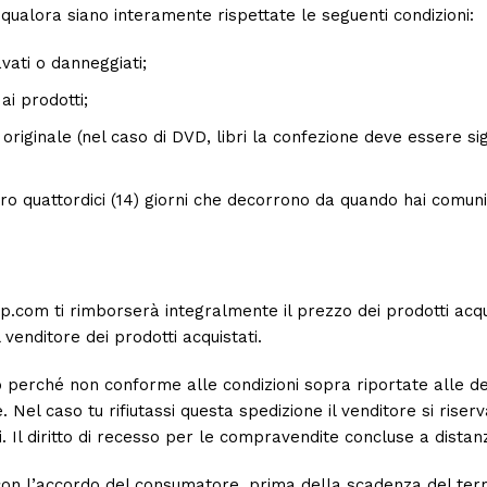
e qualora siano interamente rispettate le seguenti condizioni:
avati o danneggiati;
ai prodotti;
 originale (nel caso di DVD, libri la confezione deve essere si
ro quattordici (14) giorni che decorrono da quando hai comunic
hop.com ti rimborserà integralmente il prezzo dei prodotti acq
 venditore dei prodotti acquistati.
to perché non conforme alle condizioni sopra riportate alle d
 Nel caso tu rifiutassi questa spedizione il venditore si riserva 
. Il diritto di recesso per le compravendite concluse a distan
a, con l’accordo del consumatore, prima della scadenza del term