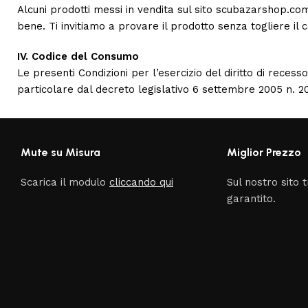
Alcuni prodotti messi in vendita sul sito scubazarshop.com 
bene. Ti invitiamo a provare il prodotto senza togliere il car
IV. Codice del Consumo
Le presenti Condizioni per l’esercizio del diritto di recess
particolare dal decreto legislativo 6 settembre 2005 n. 206
Mute su Misura
Miglior Prezzo
Scarica il modulo
cliccando qui
Sul nostro sito t
garantito.