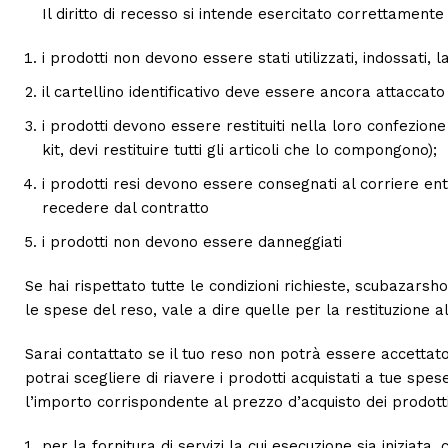
Il diritto di recesso si intende esercitato correttament
i prodotti non devono essere stati utilizzati, indossati, l
il cartellino identificativo deve essere ancora attaccato 
i prodotti devono essere restituiti nella loro confezione
kit, devi restituire tutti gli articoli che lo compongono);
i prodotti resi devono essere consegnati al corriere ent
recedere dal contratto
i prodotti non devono essere danneggiati
Se hai rispettato tutte le condizioni richieste, scubazars
le spese del reso, vale a dire quelle per la restituzione al
Sarai contattato se il tuo reso non potrà essere accetta
potrai scegliere di riavere i prodotti acquistati a tue spese.
l’importo corrispondente al prezzo d’acquisto dei prodotti
per la fornitura di servizi la cui esecuzione sia iniziat