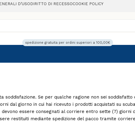
ENERALI D’USO
DIRITTO DI RECESSO
COOKIE POLICY
spedizione gratuita per ordini superiori a 100,00€
soddisfazione. Se per qualche ragione non sei soddisfatto del 
orni dal giorno in cui hai ricevuto i prodotti acquistati su sc
re devono essere consegnati al corriere entro sette (7) giorni d
sere restituiti mediante spedizione del pacco tramite corriere