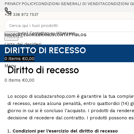
PRIVACY POLICY
CONDIZIONI GENERALI DI VENDITA
CONDIZIONI G
+39 338 972 7537
Serve aiuto? Contattaci su Whatsapp
SHOP
CATEGORIE
BRANDS
CONTATTI
BLOG
Ricerca
Lista dei desideri
DIRITTO DI RECESSO
Login / Register
0
items
€
0,00
Menu
Diritto di recesso
0
items
€
0,00
Lo scopo di scubazarshop.com è garantire la tua completa 
di recesso, senza alcuna penalità, entro quattordici (14) gi
giorno in cui si è concluso l’acquisto. I prodotti da rende
decisione di recedere dal contratto. I prodotti possono es
Condizioni per l’esercizio del diritto di recesso