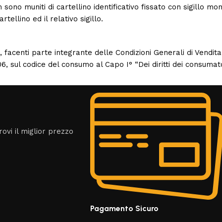
sono muniti di cartellino identificativo fissato con sigillo mo
tellino ed il relativo sigillo.
o, facenti parte integrante delle Condizioni Generali di Vendit
, sul codice del consumo al Capo I° “Dei diritti dei consumator
rovi il miglior prezzo
Pagamento Sicuro