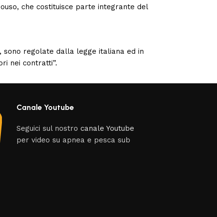
nouso, che costituisce parte integrante del
a, sono regolate dalla legge italiana ed in
i nei contratti”.
Canale Youtube
Seguici sul nostro
canale Youtube
per video su apnea e pesca sub