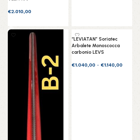
€
2.010,00
Leggi tutto
“LEVIATAN” Soriatec
Arbalete Monoscocca
carbonio LEVS
€
1.040,00
-
€
1.140,00
Scegli