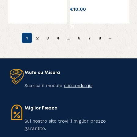
€
10,00
Aggiungi al carrello
1
2
3
4
…
6
7
8
→
Mute su Misura
Scarica il modulo
cliccando qui
Miglior Prezzo
Sul nostro sito trovi il miglior prezzo
garantito.