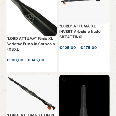
“LORD” ATTUMA XL
INVERT Arbalete Nudo
SBZATTINXL
“LORD ATTUMA” Fénix XL
Soriatec Fusto in Carbonio
€
425,00
-
€
475,00
FXSXL
Scegli
€
300,00
-
€
345,00
Scegli
“LORD” ATTUMA XL OPEN