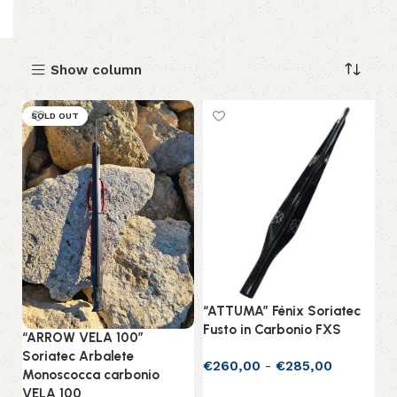
Show column
SOLD OUT
“ATTUMA” Fénix Soriatec
Fusto in Carbonio FXS
“ARROW VELA 100”
Soriatec Arbalete
€
260,00
-
€
285,00
Monoscocca carbonio
Scegli
VELA 100