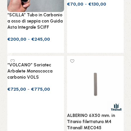
€
70,00
-
€
130,00
Scegli
“SCILLA” Tubo in Carbonio
a osso di seppia con Guida
Asta Integrale SCIFF
€
200,00
-
€
245,00
Scegli
“VOLCANO” Soriatec
Arbalete Monoscocca
carbonio VOLS
€
725,00
-
€
775,00
Scegli
ALBERINO 6X50 mm. in
Titanio filettatura M4
Titanall MEC045