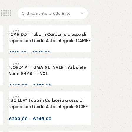
“CARIDDI” Tubo in Carbonio a osso di
seppia con Guida Asta Integrale CARIFF
€
210,00
-
€
245,00
Scegli
“LORD” ATTUMA XL INVERT Arbalete
Nudo SBZATTINXL
€
425,00
-
€
475,00
Scegli
“SCILLA” Tubo in Carbonio a osso di
seppia con Guida Asta Integrale SCIFF
€
200,00
-
€
245,00
Scegli