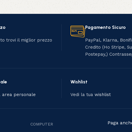
zzo
Pagamento Sicuro
to trovi il miglior prezzo
PayPal, Klarna, Bonif
Credito (Ho Stripe, S
Postepay,) Contrass
ale
Wishlist
a
area personale
Vedi la tua
wishlist
Paga anche
COMPUTER