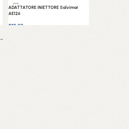
ADATTATORE INIETTORE Salvimar
AE126
€
10,00
Scegli
→