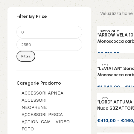
Visualizzazione d
Filter By Price
SOLD OUT
“ARROW VELA 100
Monoscocca carb
€
2.010,00
Filtra
Leggi tutto
“LEVIATAN” Soria
Monoscocca carb
Categorie Prodotto
€
1.040,00
-
€
1.
ACCESSORI APNEA
Scegli
ACCESSORI
“LORD” ATTUMA 
NEOPRENE
Nudo SBZATTOP
ACCESSORI PESCA
€
410,00
-
€
460
ACTION-CAM - VIDEO -
FOTO
Scegli