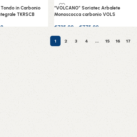
Scegli
Tondo in Carbonio
“VOLCANO” Soriatec Arbalete
ntegrale TKRSCB
Monoscocca carbonio VOLS
00
€
725,00
-
€
775,00
Scegli
1
2
3
4
…
15
16
17