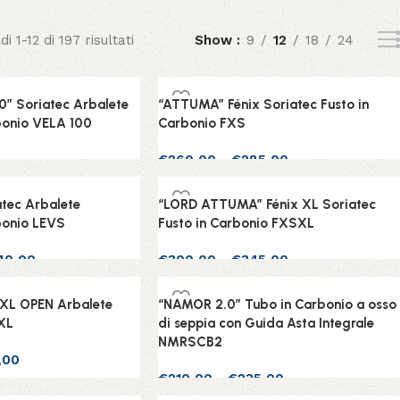
i 1-12 di 197 risultati
Show
9
12
18
24
” Soriatec Arbalete
“ATTUMA” Fénix Soriatec Fusto in
onio VELA 100
Carbonio FXS
€
260,00
-
€
285,00
Scegli
tec Arbalete
“LORD ATTUMA” Fénix XL Soriatec
onio LEVS
Fusto in Carbonio FXSXL
140,00
€
300,00
-
€
345,00
Scegli
XL OPEN Arbalete
“NAMOR 2.0” Tubo in Carbonio a osso
XL
di seppia con Guida Asta Integrale
NMRSCB2
,00
€
210,00
-
€
235,00