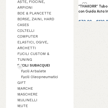
ASTE, FIOCINE,
“THAKORR” Tubo 
ARPIONI
con Guida Asta I
BOE & PLANCETTE
BORSE, ZAINI, HARD
€
70,00
-
€
130,
CASES
Scegli
COLTELLI
COMPUTER
ELASTICI, OGIVE,
ARCHETTI
FUCILI CUSTOM &
TUNING
FUCILI SUBACQUEI
Fucili Arbalete
Fucili Oleopneumatici
GIFT
MARCHE
MASCHERE
MULINELLI
MUTE