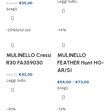
Leggi tutto
€
25,00
€
32,90
Scegli
-25%
Sold out
-14%
MULINELLO Cressi
MULINELLO
R30 FA359030
FEATHER Hunt HO-
AR/SI
€
42,00
€
55,99
Leggi tutto
€
54,00
-
€
73,00
Scegli
-30%
-12%