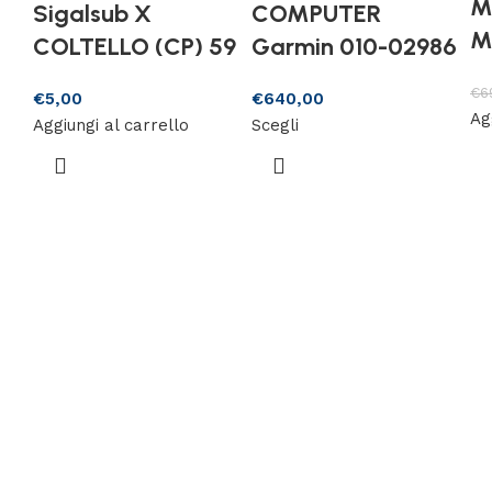
M
Sigalsub X
COMPUTER
M
COLTELLO (CP) 59
Garmin 010-02986
€
6
€
5,00
€
640,00
Ag
Aggiungi al carrello
Scegli