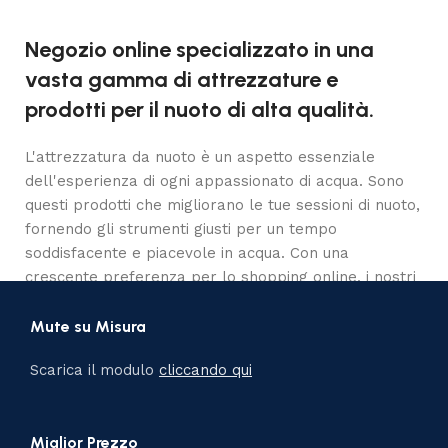
Negozio online specializzato in una
vasta gamma di attrezzature e
prodotti per il nuoto di alta qualità.
L'attrezzatura da nuoto è un aspetto essenziale
dell'esperienza di ogni appassionato di acqua. Sono
questi prodotti che migliorano le tue sessioni di nuoto,
fornendo gli strumenti giusti per un tempo
soddisfacente e piacevole in acqua. Con una
crescente preferenza per lo shopping online, i nostri
clienti possono ora sfogliare comodamente il nostro
ampio catalogo di attrezzature da nuoto dal comfort
Mute su Misura
delle proprie case.
Scarica il modulo
cliccando qui
Attrezzatura da nuoto realizzata con
precisione ed esperienza.
Miglior Prezzo