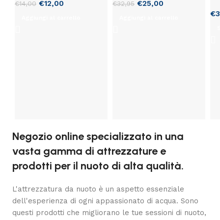
€
12,00
€
25,00
€
14,00
€
32,95
€
3
Aggiungi al carrello
Aggiungi al carrello
Negozio online specializzato in una
vasta gamma di attrezzature e
prodotti per il nuoto di alta qualità.
L'attrezzatura da nuoto è un aspetto essenziale
dell'esperienza di ogni appassionato di acqua. Sono
questi prodotti che migliorano le tue sessioni di nuoto,