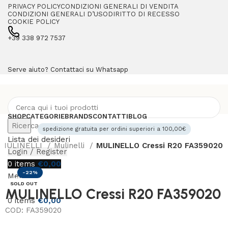
PRIVACY POLICY
CONDIZIONI GENERALI DI VENDITA
CONDIZIONI GENERALI D’USO
DIRITTO DI RECESSO
COOKIE POLICY
+39 338 972 7537
Serve aiuto? Contattaci su Whatsapp
SHOP
CATEGORIE
BRANDS
CONTATTI
BLOG
Ricerca
spedizione gratuita per ordini superiori a 100,00€
Lista dei desideri
MULINELLI
Mulinelli
MULINELLO Cressi R20 FA359020
Login / Register
0
items
€
0,00
-22%
Menu
SOLD OUT
MULINELLO Cressi R20 FA359020
0
items
€
0,00
COD:
FA359020