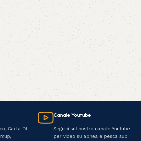
Canale Youtube
ico, Carta DI
Seguici sul nostro
canale Youtube
umup,
per video su apnea e pesca sub