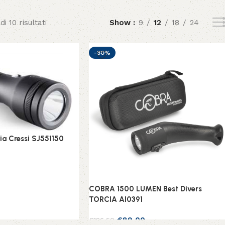
i 10 risultati
Show
9
12
18
24
-30%
a Cressi SJ551150
lo
COBRA 1500 LUMEN Best Divers
TORCIA AI0391
€
89,00
€
126,50