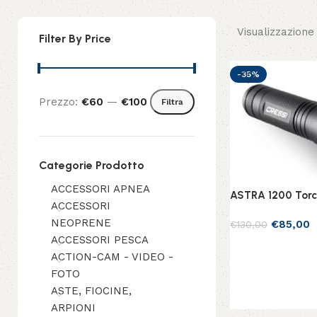
Visualizzazione d
Filter By Price
-35%
Prezzo:
€60
—
€100
Filtra
Categorie Prodotto
ACCESSORI APNEA
ASTRA 1200 Torci
ACCESSORI
NEOPRENE
€
85,00
€
130,00
ACCESSORI PESCA
Aggiungi al carrel
ACTION-CAM - VIDEO -
FOTO
ASTE, FIOCINE,
ARPIONI