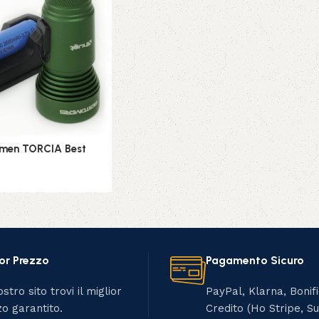
men TORCIA Best
or Prezzo
Pagamento Sicuro
stro sito trovi il miglior
PayPal, Klarna, Bonif
o garantito.
Credito (Ho Stripe, S