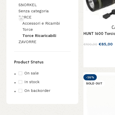
SNORKEL
Senza categoria
TORCE
Accessori e Ricambi
Torce
HUNT 1600 Torcia
Torce Ricaricabili
ZAVORRE
€
85,00
€
100,00
Scegli
Product Status
On sale
-26%
In stock
SOLD OUT
On backorder