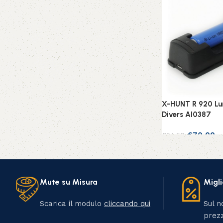
X-HUNT R 920 Lu
Divers AI0387
€
70,00
€
94,50
Leggi tutto
Mute su Misura
Migli
Scarica il modulo
cliccando qui
Sul no
prezz