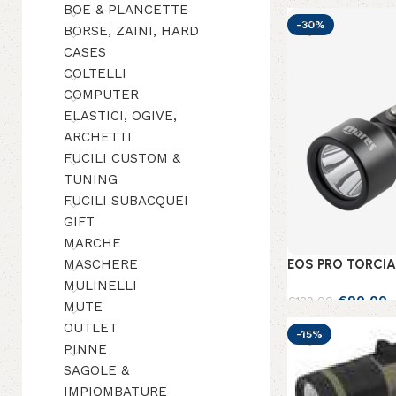
BOE & PLANCETTE
-30%
BORSE, ZAINI, HARD
CASES
COLTELLI
COMPUTER
ELASTICI, OGIVE,
ARCHETTI
FUCILI CUSTOM &
TUNING
FUCILI SUBACQUEI
GIFT
MARCHE
MASCHERE
EOS PRO TORCIA
MULINELLI
€
90,00
€
129,00
MUTE
OUTLET
Aggiungi al carrel
-15%
PINNE
SAGOLE &
IMPIOMBATURE