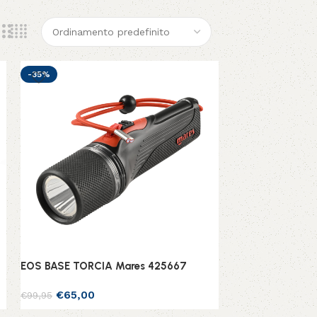
-35%
EOS BASE TORCIA Mares 425667
€
65,00
€
99,95
Aggiungi al carrello