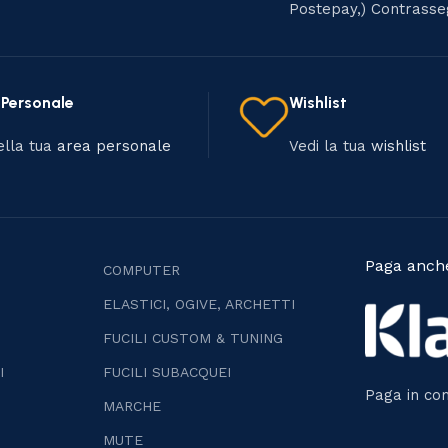
Postepay,) Contrass
 Personale
Wishlist
ella tua
area personale
Vedi la tua
wishlist
Paga anche
COMPUTER
ELASTICI, OGIVE, ARCHETTI
FUCILI CUSTOM & TUNING
I
FUCILI SUBACQUEI
Paga in com
MARCHE
MUTE