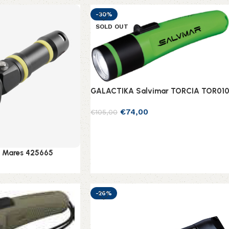
Aggiungi al carrello
-30%
SOLD OUT
GALACTIKA Salvimar TORCIA TOR01
€
74,00
€
105,00
Leggi tutto
 Mares 425665
lo
-26%