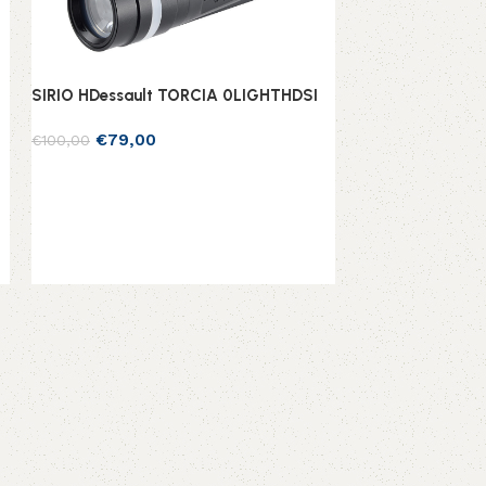
SIRIO HDessault TORCIA 0LIGHTHDSI
€
79,00
€
100,00
Leggi tutto