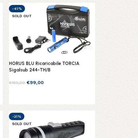
-41%
SOLD OUT
0
HORUS BLU Ricaricabile TORCIA
Sigalsub 244-TH/B
€
99,00
€
169,00
Leggi tutto
-21%
SOLD OUT