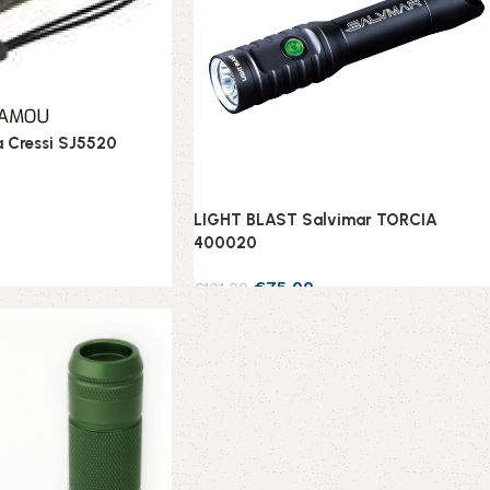
 Cressi SJ5520
LIGHT BLAST Salvimar TORCIA
400020
€
75,00
€
101,00
Aggiungi al carrello