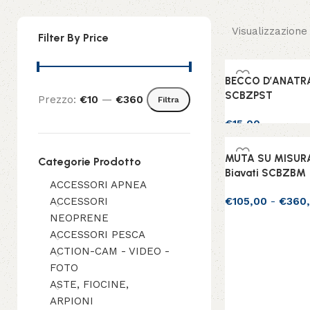
Visualizzazione 
Filter By Price
BECCO D’ANATRA (
SCBZPST
Prezzo:
€10
—
€360
Filtra
€
15,00
Aggiungi al carrel
MUTA SU MISUR
Categorie Prodotto
Biavati SCBZBM
ACCESSORI APNEA
ACCESSORI
€
105,00
-
€
360
NEOPRENE
Scegli
ACCESSORI PESCA
ACTION-CAM - VIDEO -
FOTO
ASTE, FIOCINE,
ARPIONI