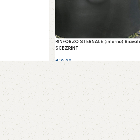
RINFORZO STERNALE (interno) Biavati
SCBZRINT
€
10,00
Aggiungi al carrello