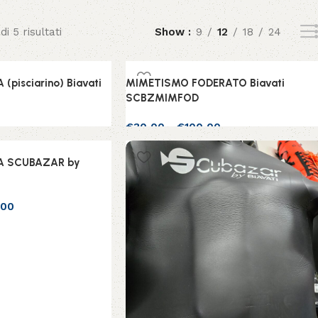
di 5 risultati
Show
9
12
18
24
pisciarino) Biavati
MIMETISMO FODERATO Biavati
SCBZMIMFOD
€
30,00
-
€
100,00
lo
Scegli
A SCUBAZAR by
,00