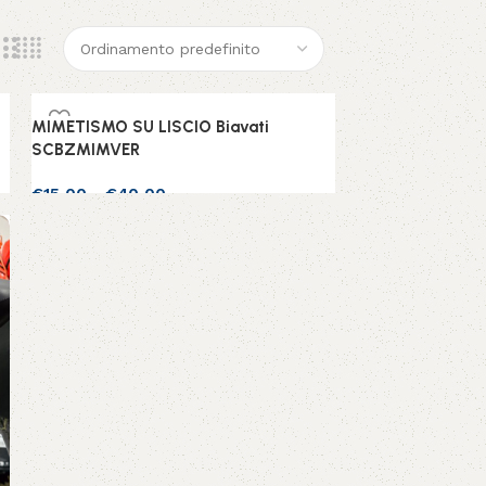
MIMETISMO SU LISCIO Biavati
SCBZMIMVER
€
15,00
-
€
40,00
Scegli