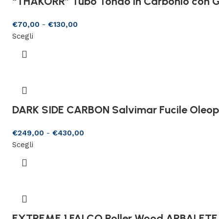
“THAKORR” Tubo Tondo in Carbonio con G
€
70,00
-
€
130,00
Scegli
DARK SIDE CARBON Salvimar Fucile Oleo
€
249,00
-
€
430,00
Scegli
EXTREME 1 FALCO Roller Wood ARBALETE 