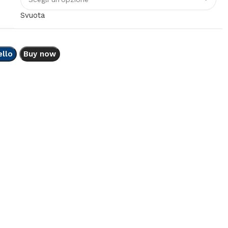
Svuota
ello
Buy now