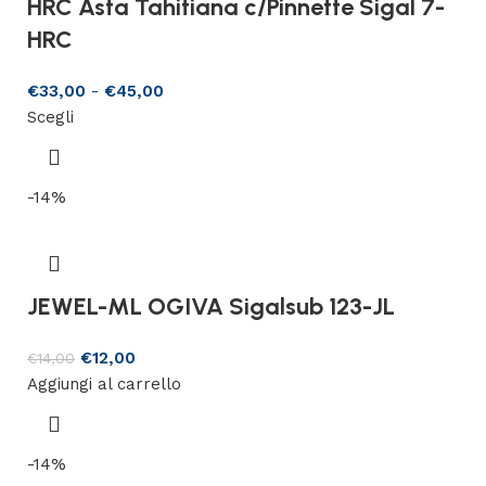
HRC Asta Tahitiana c/Pinnette Sigal 7-
HRC
€
33,00
-
€
45,00
Scegli
-14%
JEWEL-ML OGIVA Sigalsub 123-JL
€
12,00
€
14,00
Aggiungi al carrello
-14%