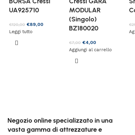
BORSA Cressi
Cressi GARA
S
UA925710
MODULAR
C
(Singolo)
€
89,00
€
120,00
€
2
BZ180020
Leggi tutto
Ag
€
4,00
€
7,00
Aggiungi al carrello
Negozio online specializzato in una
vasta gamma di attrezzature e