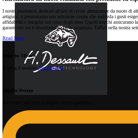
I nostri produttori, dedicati all'arte di creare attrezzature da nuoto di
artigiani, ti presentiamo una selezione curata che soddisfa i gusti esig
affidabilità e integrità nel corso degli anni. Questi marchi assicurano l
garantendo sia il divertimento che la sicurezza. Tuffati nella nostra sel
Read More
Mute su Misura
Scarica il modulo
cliccando qui
Miglior Prezzo
Sul nostro sito trovi il miglior prezzo garantito.