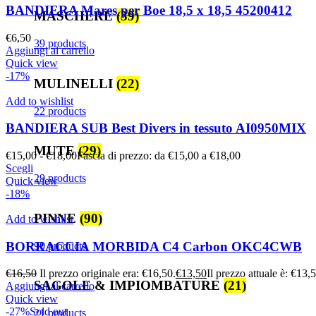
BANDIERA Mares per Boe 18,5 x 18,5 45200412
MASCHERE
(39)
€
6,50
39 products
Aggiungi al carrello
Quick view
-17%
MULINELLI
(22)
Add to wishlist
22 products
BANDIERA SUB Best Divers in tessuto AI0950MIX
MUTE
(29)
€
15,00
-
€
18,00
Fascia di prezzo: da €15,00 a €18,00
Scegli
29 products
Quick view
-18%
PINNE
(90)
Add to wishlist
BORRACCIA MORBIDA C4 Carbon OKC4CWB
90 products
€
16,50
Il prezzo originale era: €16,50.
€
13,50
Il prezzo attuale è: €13,
SAGOLE & IMPIOMBATURE
(21)
Aggiungi al carrello
Quick view
-27%
Sold out
21 products