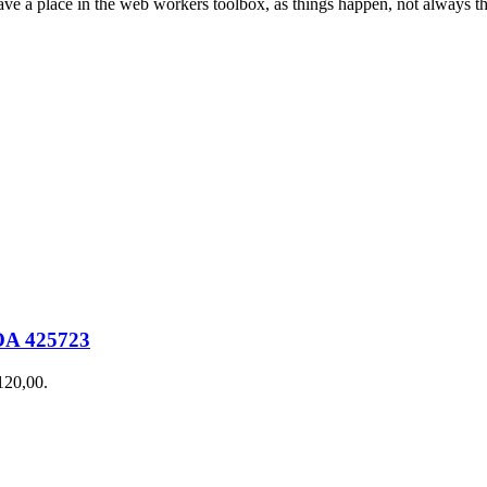
ve a place in the web workers toolbox, as things happen, not always the
A 425723
€120,00.