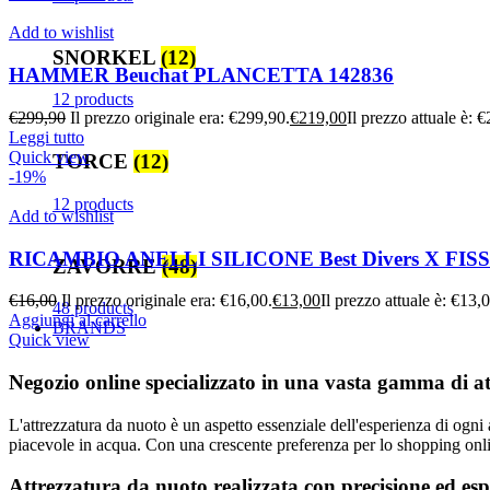
Add to wishlist
SNORKEL
(12)
HAMMER Beuchat PLANCETTA 142836
12 products
€
299,90
Il prezzo originale era: €299,90.
€
219,00
Il prezzo attuale è: 
Leggi tutto
Quick view
TORCE
(12)
-19%
12 products
Add to wishlist
RICAMBIO ANELLI SILICONE Best Divers X FI
ZAVORRE
(48)
€
16,00
Il prezzo originale era: €16,00.
€
13,00
Il prezzo attuale è: €13,
48 products
Aggiungi al carrello
BRANDS
Quick view
Negozio online specializzato in una vasta gamma di attr
L'attrezzatura da nuoto è un aspetto essenziale dell'esperienza di ogni
piacevole in acqua. Con una crescente preferenza per lo shopping onlin
Attrezzatura da nuoto realizzata con precisione ed esp