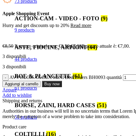
73 products
Apple Shopping Event
ACTION-CAM - VIDEO - FOTO
(9)
Hurry and get discounts up to 20%
Read more
9 products
€
8,50
Il prezzo originale era: €8,50.
€
7,00
Il prezzo attuale è: €7,00.
ASTE, FIOCINE, ARPIONI
(44)
3 disponibili
44 products
3 disponibili
BOE & PLANCETTE
(61)
AVVOLGISAGOLA MINI Best Divers BH0093 quantità
Aggiungi al carrello
Buy now
61 products
Appare
Add to wishlist
Shipping and returns
BORSE, ZAINI, HARD CASES
(51)
Authorities in our business will tell in no uncertain terms that Lorem I
merely the symptom of a worse problem to take into consideration.
51 products
Product care
COLTELLI
(16)