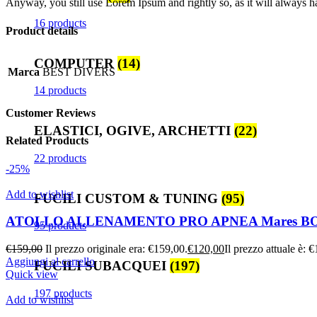
Anyway, you still use Lorem Ipsum and rightly so, as it will always ha
16 products
Product details
COMPUTER
(14)
Marca
BEST DIVERS
14 products
Customer Reviews
ELASTICI, OGIVE, ARCHETTI
(22)
Related Products
22 products
-25%
Add to wishlist
FUCILI CUSTOM & TUNING
(95)
ATOLLO ALLENAMENTO PRO APNEA Mares BO
95 products
€
159,00
Il prezzo originale era: €159,00.
€
120,00
Il prezzo attuale è: 
Aggiungi al carrello
FUCILI SUBACQUEI
(197)
Quick view
197 products
Add to wishlist