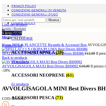
PRIVACY POLICY
CONDIZIONI GENERALI DI VENDITA
CONDIZIONI GENERALI D’USO
DIRITTO DI RECESSO
Ricerca
COOKIE POLICY
Lista dei desideri
Login / Register
0
items
€
0,00
SHOP
Menu
+39 338 972 7537
CATEGORIE
Home
BOE & PLANCETTE
Ricambi & Accessori Boe
AVVOLGISA
0
items
€
0,00
Serve aiuto? Contattaci su Whatsapp
ACCESSORI APNEA
(39)
SPALLACCI X OKIPA/PLUMA Best Divers BH086
€
12,00
Il pre
Back to products
39 products
AVVOLGISAGOLA MAXI Best Divers BH0092
€
10,00
Il prezzo 
-18%
ACCESSORI NEOPRENE
(61)
61 products
AVVOLGISAGOLA MINI Best Divers BH
ACCESSORI PESCA
(73)
COD:
BH0093