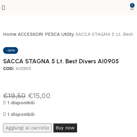
0
Home
ACCESSORI PESCA
Utility
SACCA STAGNA 5 Lt. Best D
-23%
SACCA STAGNA 5 Lt. Best Divers AI0905
COD:
AI0905
€
19,50
€
15,00
1 disponibili
1 disponibili
Aggiungi al carrello
Buy now