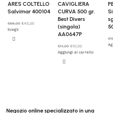
ARES COLTELLO
CAVIGLIERA
P
Salvimar 400104
CURVA 500 gr.
S
Best Divers
s
€
66,00
€
45,00
(singola)
5
Scegli
AA0647P
€
1
Ag
€
11,00
€
10,00
Aggiungi al carrello
Negozio online specializzato in una