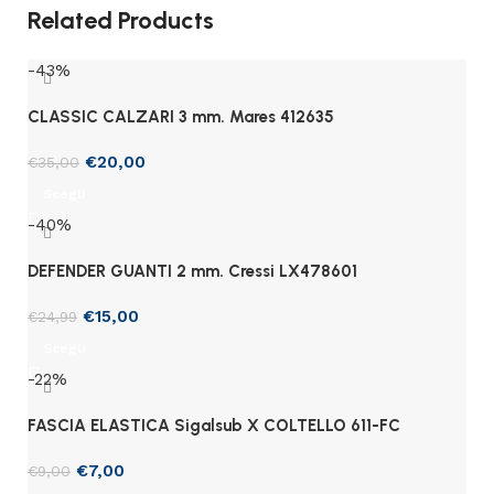
Related Products
-43%
CLASSIC CALZARI 3 mm. Mares 412635
€
20,00
€
35,00
Scegli
-40%
DEFENDER GUANTI 2 mm. Cressi LX478601
€
15,00
€
24,99
Scegli
-22%
FASCIA ELASTICA Sigalsub X COLTELLO 611-FC
€
7,00
€
9,00