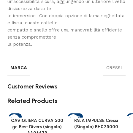
un’accessibilità sicura, aggiungendo un ulteriore livello
di sicurezza durante
le immersioni. Con doppia opzione di lama seghettata
e liscia, questo coltello
compatto e snello offre una manovrabilità efficiente
senza compromettere
la potenza.
MARCA
CRESSI
Customer Reviews
Related Products
-9%
-44%
-
CAVIGLIERA CURVA 500
PALA IMPULSE Cressi
gr. Best Divers (singola)
(Singola) BH075000