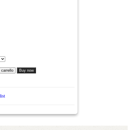
 carrello
Buy now
ist