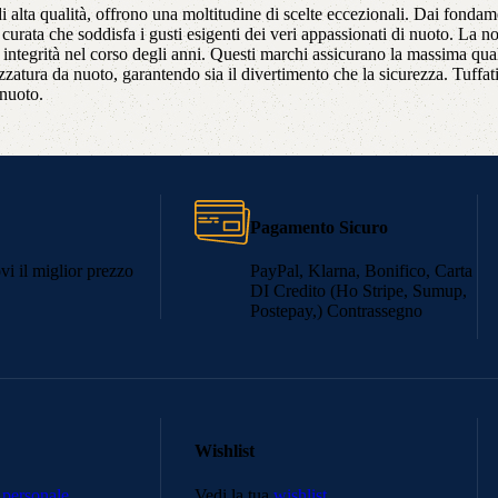
 di alta qualità, offrono una moltitudine di scelte eccezionali. Dai fondam
 curata che soddisfa i gusti esigenti dei veri appassionati di nuoto. La n
 integrità nel corso degli anni. Questi marchi assicurano la massima qual
ezzatura da nuoto, garantendo sia il divertimento che la sicurezza. Tuffati 
 nuoto.
Pagamento Sicuro
ovi il miglior prezzo
PayPal, Klarna, Bonifico, Carta
DI Credito (Ho Stripe, Sumup,
Postepay,) Contrassegno
Wishlist
 personale
Vedi la tua
wishlist