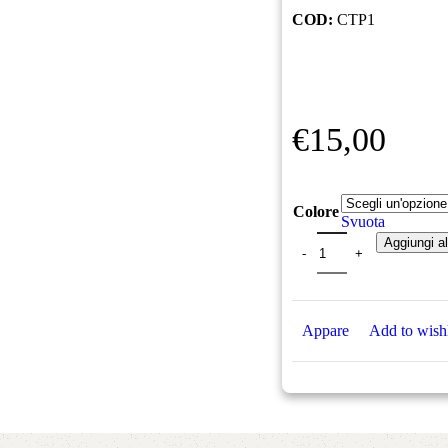
COD:
CTP1
€
15,00
Colore
Svuota
Aggiungi al
Appare
Add to wishl