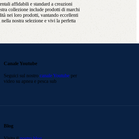
entali affidabili e standard a creazioni
ostra collezione include prodotti di marchi
ità nei loro prodotti, vantando eccellenti
nella nostra selezione e vivi la perfetta
Canale Youtube
Seguici sul nostro
canale Youtube
per
video su apnea e pesca sub
Blog
Visita il
nostro blog