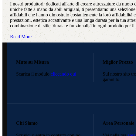
I nostri produttori, dedicati all'arte di creare attrezzature da nuoto
uniche fatte a mano da abili artigiani, ti presentiamo una selezione
affidabili che hanno dimostrato costantemente la loro affidabilità e
prestazioni, estetica accattivante e una lunga durata per la tua attr
combinazione di stile, durata e funzionalità in ogni prodotto per il
Read More
Mute su Misura
Miglior Prezzo
Scarica il modulo
cliccando qui
Sul nostro sito tr
garantito.
Chi Siamo
Area Personale
Scrivici o entra in contatto con noi
Vai nella tua
area