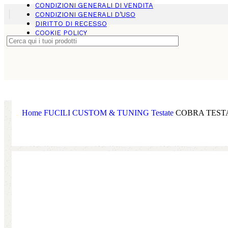
22 products
CONDIZIONI GENERALI DI VENDITA
CONDIZIONI GENERALI D’USO
DIRITTO DI RECESSO
FUCILI CUSTOM & TUNING
(95)
COOKIE POLICY
95 products
FUCILI SUBACQUEI
(197)
197 products
Home
FUCILI CUSTOM & TUNING
Testate
COBRA TESTAT
MASCHERE
(39)
39 products
MULINELLI
(22)
22 products