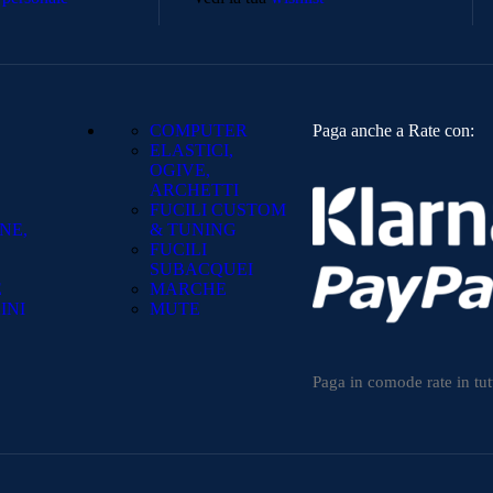
COMPUTER
Paga anche a Rate con:
ELASTICI,
OGIVE,
ARCHETTI
FUCILI CUSTOM
NE,
& TUNING
FUCILI
SUBACQUEI
E
MARCHE
INI
MUTE
Paga in comode rate in tut