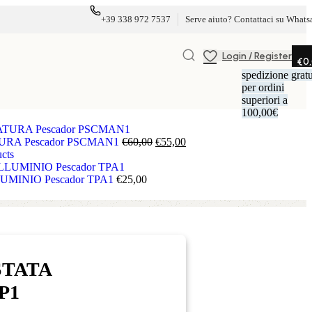
+39 338 972 7537
Serve aiuto? Contattaci su Whats
Login / Register
€
0
spedizione gratu
per ordini
superiori a
100,00€
RA Pescador PSCMAN1
€
60,00
€
55,00
cts
UMINIO Pescador TPA1
€
25,00
STATA
P1