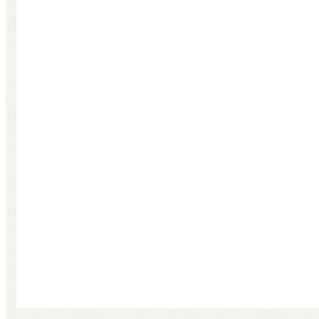
MUTE
(29)
29 products
PINNE
(90)
90 products
SAGOLE & IMPIOMBATURE
(21)
21 products
SNORKEL
(12)
12 products
TORCE
(12)
12 products