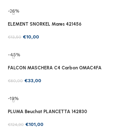
Aggiungi al carrello
-26%
ELEMENT SNORKEL Mares 421456
€
10,00
€
13,50
Scegli
-45%
FALCON MASCHERA C4 Carbon OMAC4FA
€
33,00
€
60,00
Scegli
-19%
PLUMA Beuchat PLANCETTA 142830
€
101,00
€
124,90
Aggiungi al carrello