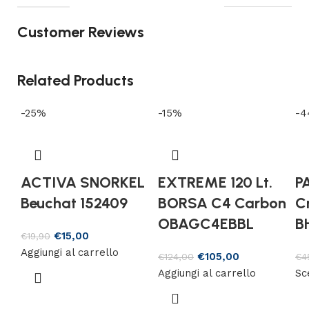
Customer Reviews
Related Products
-25%
-15%
-
ACTIVA SNORKEL
EXTREME 120 Lt.
P
Beuchat 152409
BORSA C4 Carbon
Cr
OBAGC4EBBL
B
€
15,00
€
19,90
Aggiungi al carrello
€
105,00
€
124,00
€
4
Aggiungi al carrello
Sc