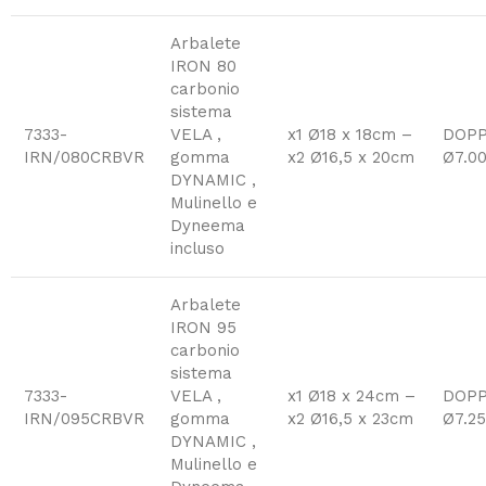
Arbalete
IRON 80
carbonio
sistema
7333-
VELA ,
x1 Ø18 x 18cm –
DOPP
IRN/080CRBVR
gomma
x2 Ø16,5 x 20cm
Ø7.0
DYNAMIC ,
Mulinello e
Dyneema
incluso
Arbalete
IRON 95
carbonio
sistema
7333-
VELA ,
x1 Ø18 x 24cm –
DOPP
IRN/095CRBVR
gomma
x2 Ø16,5 x 23cm
Ø7.25
DYNAMIC ,
Mulinello e