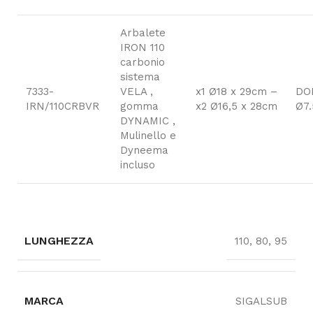
Arbalete
IRON 110
carbonio
sistema
7333-
VELA ,
x1 Ø18 x 29cm –
DO
IRN/110CRBVR
gomma
x2 Ø16,5 x 28cm
Ø7.
DYNAMIC ,
Mulinello e
Dyneema
incluso
LUNGHEZZA
110, 80, 95
MARCA
SIGALSUB