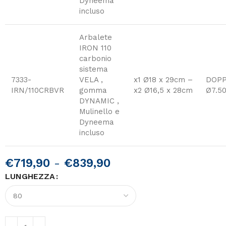
Dyneema
incluso
Arbalete
IRON 110
carbonio
sistema
7333-
VELA ,
x1 Ø18 x 29cm –
DOPP
IRN/110CRBVR
gomma
x2 Ø16,5 x 28cm
Ø7.5
DYNAMIC ,
Mulinello e
Dyneema
incluso
€
719,90
-
€
839,90
LUNGHEZZA