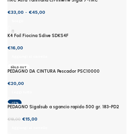
HRC Asta Tahitiana c/Pinnette Sigal 7-HRC
€
33,00
-
€
45,00
Scegli
K4 Foil Fiocina Sdive SDKS4F
€
16,00
Aggiungi al carrello
SOLD OUT
PEDAGNO DA CINTURA Pescador PSC10000
€
20,00
Leggi tutto
-17%
PEDAGNO Sigalsub a sgancio rapido 500 gr. 183-PD2
€
15,00
€
18,00
Aggiungi al carrello