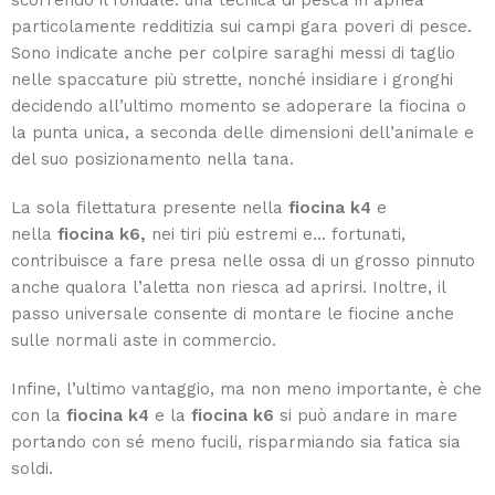
scorrendo il fondale: una tecnica di pesca in apnea
particolamente redditizia sui campi gara poveri di pesce.
Sono indicate anche per colpire saraghi messi di taglio
nelle spaccature più strette, nonché insidiare i gronghi
decidendo all’ultimo momento se adoperare la fiocina o
la punta unica, a seconda delle dimensioni dell’animale e
del suo posizionamento nella tana.
La sola filettatura presente nella
fiocina k4
e
nella
fiocina k6,
nei tiri più estremi e… fortunati,
contribuisce a fare presa nelle ossa di un grosso pinnuto
anche qualora l’aletta non riesca ad aprirsi. Inoltre, il
passo universale consente di montare le fiocine anche
sulle normali aste in commercio.
Infine, l’ultimo vantaggio, ma non meno importante, è che
con la
fiocina k4
e la
fiocina k6
si può andare in mare
portando con sé meno fucili, risparmiando sia fatica sia
soldi.