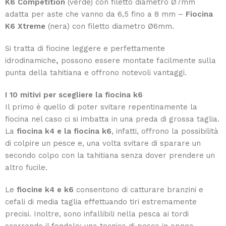
K6
Competition
(verde) con filetto diametro
Ø
7mm
adatta per aste che vanno da 6,5 fino a 8 mm –
Fiocina
K6 Xtreme
(nera) con filetto diametro
Ø
6mm.
Si tratta di fiocine leggere e perfettamente
idrodinamiche
,
possono essere montate facilmente sulla
punta della tahitiana e offrono notevoli vantaggi.
I 10 mitivi per scegliere la fiocina k6
Il primo è quello di poter svitare repentinamente la
fiocina nel caso ci si imbatta in una preda di grossa taglia.
La
fiocina k4 e la fiocina k6
, infatti, offrono la possibilità
di colpire un pesce e, una volta svitare di sparare un
secondo colpo con la tahitiana senza dover prendere un
altro fucile.
Le
fiocine k4 e k6
consentono di catturare branzini e
cefali di media taglia effettuando tiri estremamente
precisi. Inoltre, sono infallibili nella pesca ai tordi