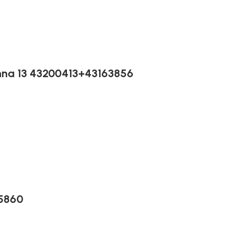
na 13 43200413+43163856
5860