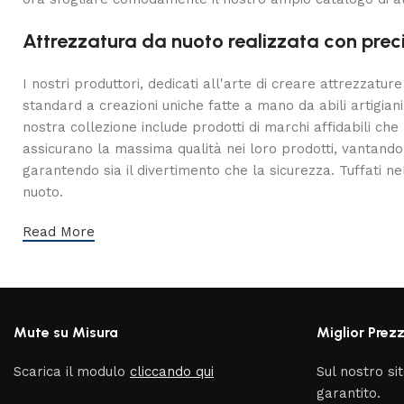
Attrezzatura da nuoto realizzata con prec
I nostri produttori, dedicati all'arte di creare attrezzatur
standard a creazioni uniche fatte a mano da abili artigiani
nostra collezione include prodotti di marchi affidabili ch
assicurano la massima qualità nei loro prodotti, vantando 
garantendo sia il divertimento che la sicurezza. Tuffati nel
nuoto.
Read More
Mute su Misura
Miglior Prez
Scarica il modulo
cliccando qui
Sul nostro sit
garantito.