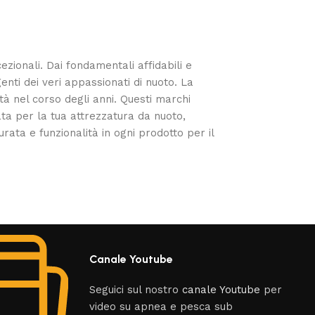
cezionali. Dai fondamentali affidabili e
enti dei veri appassionati di nuoto. La
tà nel corso degli anni. Questi marchi
ata per la tua attrezzatura da nuoto,
urata e funzionalità in ogni prodotto per il
Canale Youtube
Seguici sul nostro
canale Youtube
per
video su apnea e pesca sub