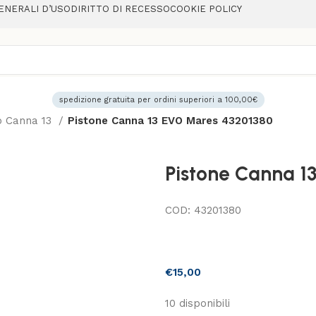
ENERALI D’USO
DIRITTO DI RECESSO
COOKIE POLICY
spedizione gratuita per ordini superiori a 100,00€
o Canna 13
Pistone Canna 13 EVO Mares 43201380
Pistone Canna 1
COD:
43201380
€
15,00
10 disponibili