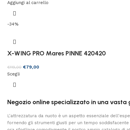
Aggiungi al carrello
-34%
X-WING PRO Mares PINNE 420420
€
79,00
€
119,00
Scegli
Negozio online specializzato in una vasta g
L'attrezzatura da nuoto è un aspetto essenziale dell'esper
fornendo gli strumenti giusti per un tempo soddisfacente 
ora sfogliare comodamente il nostro ampio catalogo di at