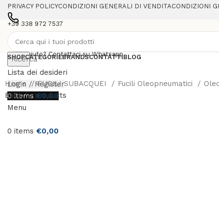
PRIVACY POLICY
CONDIZIONI GENERALI DI VENDITA
CONDIZIONI G
+39 338 972 7537
Serve aiuto? Contattaci su Whatsapp
SHOP
CATEGORIE
BRANDS
CONTATTI
BLOG
Ricerca
Lista dei desideri
Home
FUCILI SUBACQUEI
Fucili Oleopneumatici
Ole
Login / Register
Back to products
0
items
€
0,00
Menu
0
items
€
0,00