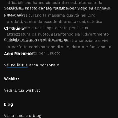
affidabili che hanno dimostrato costantemente la
Seguici sul nostro
canale Youtube
per video su apnea e
loro affidabilità e integrità nel corso degli anni. Questi
pesca sub
marchi assicurano la massima qualità nei loro
prodotti, vantando eccellenti prestazioni, estetica
accattivante e una lunga durata per la tua
Chi Siamo
attrezzatura da nuoto, garantendo sia il divertimento
Scrivici o entra in contatto con noi
che la sicurezza. Tuffati nella nostra selezione e vivi
la perfetta combinazione di stile, durata e funzionalità
in ogni prodotto per il nuoto.
Area Personale
Read More
Vai nella tua
area personale
Wishlist
Vedi la tua
wishlist
Blog
Visita il
nostro blog