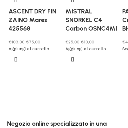
ASCENT DRY FIN
MISTRAL
P
ZAINO Mares
SNORKEL C4
Cr
425568
Carbon OSNC4MI
B
€
109,00
€
75,00
€
25,00
€
10,00
€
4
Aggiungi al carrello
Aggiungi al carrello
Sc
Negozio online specializzato in una