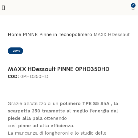
0
Home
PINNE
Pinne in Tecnopolimero
MAXX HDessault 
-20%
MAXX HDessault PINNE 0PHD350HD
COD:
0PHD350HD
Grazie all’utilizzo di un
polimero TPE 85 ShA
,
la
scarpetta 350 trasmette al meglio l’energia dal
piede alla pala
ottenendo
così
pinne ad alta efficienza
.
La mancanza di longheroni e lo studio delle