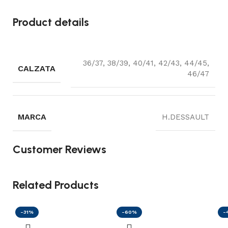
Product details
36/37, 38/39, 40/41, 42/43, 44/45,
CALZATA
46/47
MARCA
H.DESSAULT
Customer Reviews
Related Products
-31%
-60%
-