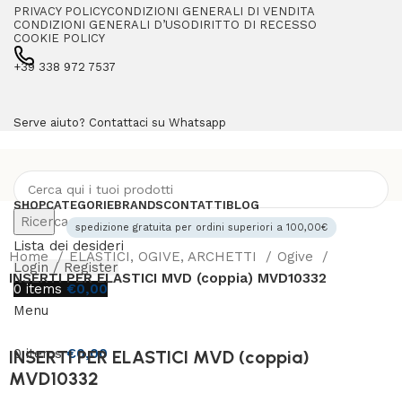
PRIVACY POLICY
CONDIZIONI GENERALI DI VENDITA
CONDIZIONI GENERALI D’USO
DIRITTO DI RECESSO
COOKIE POLICY
+39 338 972 7537
Serve aiuto? Contattaci su Whatsapp
SHOP
CATEGORIE
BRANDS
CONTATTI
BLOG
Ricerca
spedizione gratuita per ordini superiori a 100,00€
Lista dei desideri
Home
ELASTICI, OGIVE, ARCHETTI
Ogive
Login / Register
INSERTI PER ELASTICI MVD (coppia) MVD10332
0
items
€
0,00
Menu
0
items
€
0,00
INSERTI PER ELASTICI MVD (coppia)
MVD10332