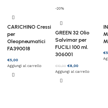
-20%
CARICHINO Cressi
I
GREEN 32 Olio
per
M
Salvimar per
Oleopneumatici
M
FUCILI 100 ml.
FA390018
€
5
306001
Ag
€
5,00
Aggiungi al carrello
€
8,00
€
10,00
Aggiungi al carrello