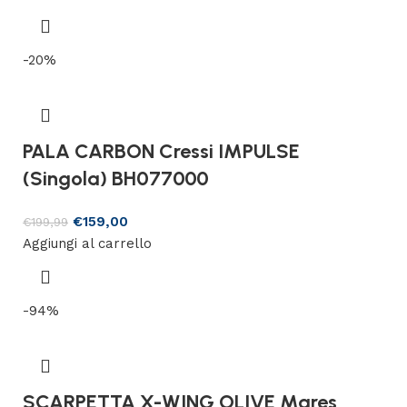
-20%
PALA CARBON Cressi IMPULSE
(Singola) BH077000
€
159,00
€
199,99
Aggiungi al carrello
-94%
SCARPETTA X-WING OLIVE Mares