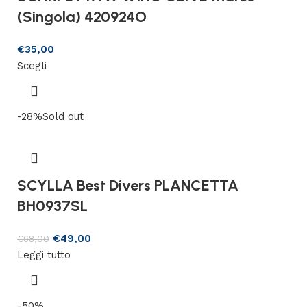
(Singola) 420924O
€
35,00
Scegli
-28%
Sold out
SCYLLA Best Divers PLANCETTA
BH0937SL
€
49,00
€
68,00
Leggi tutto
-50%