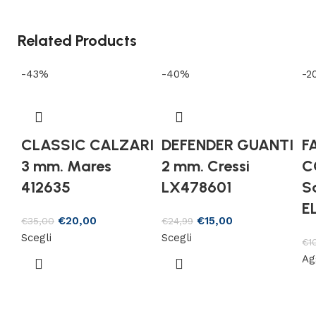
Related Products
-43%
-40%
-2
CLASSIC CALZARI
DEFENDER GUANTI
F
3 mm. Mares
2 mm. Cressi
C
412635
LX478601
S
E
€
20,00
€
15,00
€
35,00
€
24,99
Scegli
Scegli
€
1
Ag