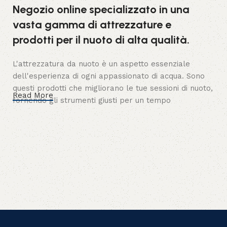
Negozio online specializzato in una
vasta gamma di attrezzature e
prodotti per il nuoto di alta qualità.
L'attrezzatura da nuoto è un aspetto essenziale
dell'esperienza di ogni appassionato di acqua. Sono
questi prodotti che migliorano le tue sessioni di nuoto,
Read More
fornendo gli strumenti giusti per un tempo
soddisfacente e piacevole in acqua. Con una
crescente preferenza per lo shopping online, i nostri
clienti possono ora sfogliare comodamente il nostro
ampio catalogo di attrezzature da nuoto dal comfort
delle proprie case.
Attrezzatura da nuoto realizzata con
precisione ed esperienza.
I nostri produttori, dedicati all'arte di creare