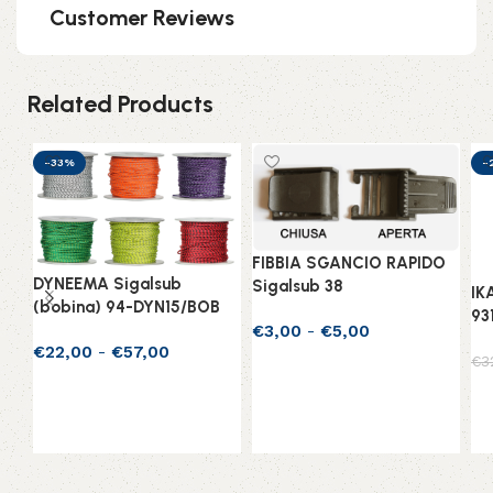
Customer Reviews
Related Products
-33%
-
FIBBIA SGANCIO RAPIDO
DYNEEMA Sigalsub
Sigalsub 38
IK
(bobina) 94-DYN15/BOB
93
€
3,00
-
€
5,00
€
22,00
-
€
57,00
€
3
Scegli
Scegli