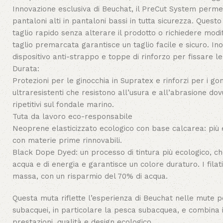
Innovazione esclusiva di Beuchat, il PreCut System permet
pantaloni alti in pantaloni bassi in tutta sicurezza. Ques
taglio rapido senza alterare il prodotto o richiedere modif
taglio premarcata garantisce un taglio facile e sicuro. Ino
dispositivo anti-strappo e toppe di rinforzo per fissare le
Durata:
Protezioni per le ginocchia in Supratex e rinforzi per i gom
ultraresistenti che resistono all’usura e all’abrasione do
ripetitivi sul fondale marino.
Tuta da lavoro eco-responsabile
Neoprene elasticizzato ecologico con base calcarea: più e
con materie prime rinnovabili.
Black Dope Dyed: un processo di tintura più ecologico, ch
acqua e di energia e garantisce un colore duraturo. I filati
massa, con un risparmio del 70% di acqua.
Questa muta riflette l’esperienza di Beuchat nelle mute p
subacquei, in particolare la pesca subacquea, e combina 
prestazioni, qualità e design ecologico.