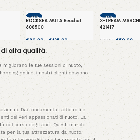
-41%
-37%
ROCKSEA MUTA Beuchat
X-TREAM MASCHE
608500
421417
€
80,00
-
€
135,00
€
50,00
€
79,95
di alta qualità.
Scegli
Scegli
 migliorano le tue sessioni di nuoto,
opping online, i nostri clienti possono
cezionali. Dai fondamentali affidabili e
enti dei veri appassionati di nuoto. La
tà nel corso degli anni. Questi marchi
ata per la tua attrezzatura da nuoto,
urata e funzionalità in ogni prodotto per il