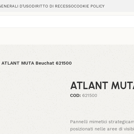
GENERALI D’USO
DIRITTO DI RECESSO
COOKIE POLICY
ATLANT MUTA Beuchat 621500
ATLANT MUTA
COD:
621500
Pannelli mimetici strategica
posizionati nelle aree di visib