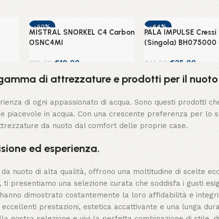
-60%
-44%
MISTRAL SNORKEL C4 Carbon
PALA IMPULSE Cressi
OSNC4MI
(Singola) BH075000
€
10,00
€
25,00
€
25,00
€
45,00
amma di attrezzature e prodotti per il nuoto 
Aggiungi al carrello
Scegli
ienza di ogni appassionato di acqua. Sono questi prodotti che
e piacevole in acqua. Con una crescente preferenza per lo sh
trezzature da nuoto dal comfort delle proprie case.
isione ed esperienza.
e da nuoto di alta qualità, offrono una moltitudine di scelte ec
, ti presentiamo una selezione curata che soddisfa i gusti esig
e hanno dimostrato costantemente la loro affidabilità e integri
eccellenti prestazioni, estetica accattivante e una lunga dur
la nostra selezione e vivi la perfetta combinazione di stile, d