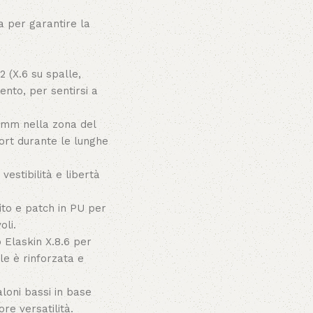
 per garantire la
2 (X.6 su spalle,
nto, per sentirsi a
 mm nella zona del
ort durante le lunghe
estibilità e libertà
ito e patch in PU per
oli.
 Elaskin X.8.6 per
le è rinforzata e
aloni bassi in base
re versatilità.