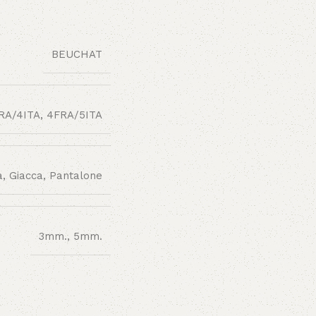
BEUCHAT
RA/4ITA, 4FRA/5ITA
, Giacca, Pantalone
3mm., 5mm.