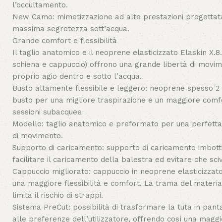
l’occultamento.
New Camo: mimetizzazione ad alte prestazioni progettata
massima segretezza sott’acqua.
Grande comfort e flessibilità
Il taglio anatomico e il neoprene elasticizzato Elaskin X.8.
schiena e cappuccio) offrono una grande libertà di movime
proprio agio dentro e sotto l’acqua.
Busto altamente flessibile e leggero: neoprene spesso 2
busto per una migliore traspirazione e un maggiore comf
sessioni subacquee
Modello: taglio anatomico e preformato per una perfetta v
di movimento.
Supporto di caricamento: supporto di caricamento imbott
facilitare il caricamento della balestra ed evitare che sciv
Cappuccio migliorato: cappuccio in neoprene elasticizzato
una maggiore flessibilità e comfort. La trama del materia
limita il rischio di strappi.
Sistema PreCut: possibilità di trasformare la tuta in pant
alle preferenze dell’utilizzatore, offrendo così una maggio