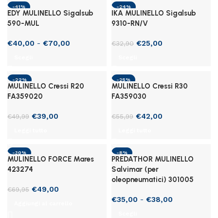
-41%
-24%
EDY MULINELLO Sigalsub
IKA MULINELLO Sigalsub
590-MUL
9310-RN/V
Fascia
Il
Il
€
40,00
-
€
70,00
€
25,00
€
32,90
di
prezzo
prezzo
Scegli
Scegli
prezzo:
originale
attuale
da
era:
è:
-22%
-25%
€40,00
€32,90.
€25,00.
MULINELLO Cressi R20
MULINELLO Cressi R30
SOLD OUT
SOLD OUT
a
FA359020
FA359030
€70,00
Il
Il
Il
Il
€
39,00
€
42,00
€
49,99
€
55,99
prezzo
prezzo
prezzo
prezzo
Leggi tutto
Leggi tutto
originale
attuale
originale
attuale
era:
è:
era:
è:
-30%
-8%
€49,99.
€39,00.
€55,99.
€42,00.
MULINELLO FORCE Mares
PREDATHOR MULINELLO
423274
Salvimar (per
oleopneumatici) 301005
Il
Il
€
49,00
€
69,95
prezzo
prezzo
Fascia
€
35,00
-
€
38,00
Aggiungi al carrello
originale
attuale
di
Scegli