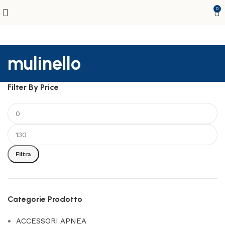
0
mulinello
Filter By Price
Prezzo
Prezzo
Min
Max
Filtra
Categorie Prodotto
ACCESSORI APNEA