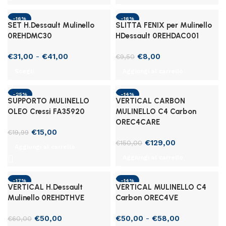
era:
è:
prezzo:
€69,95.
€49,00.
da
-16%
-16%
€35,00
SET H.Dessault Mulinello
SLITTA FENIX per Mulinello
a
0REHDMC30
HDessault 0REHDAC001
€38,00
Fascia
Il
Il
€
31,00
-
€
41,00
€
8,00
€
9,50
di
prezzo
prezzo
Scegli
Aggiungi al carrello
prezzo:
originale
attuale
da
era:
è:
-25%
-14%
€31,00
€9,50.
€8,00.
SUPPORTO MULINELLO
VERTICAL CARBON
a
OLEO Cressi FA35920
MULINELLO C4 Carbon
€41,00
OREC4CARE
Il
Il
€
15,00
€
19,99
prezzo
prezzo
Il
Il
€
129,00
€
150,00
Aggiungi al carrello
originale
attuale
prezzo
prezzo
Aggiungi al carrello
era:
è:
originale
attuale
€19,99.
€15,00.
era:
è:
-17%
-14%
€150,00.
€129,00.
VERTICAL H.Dessault
VERTICAL MULINELLO C4
Mulinello 0REHDTHVE
Carbon OREC4VE
Il
Il
Fascia
€
50,00
€
50,00
-
€
58,00
€
60,00