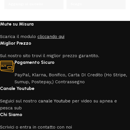
prezzo
prezzo
di
Aggiungi al carrello
Scegli
originale
attuale
prezzo:
era:
è:
da
€60,00.
€50,00.
€50,00
Mute su Misura
a
€58,00
Scarica il modulo
cliccando qui
Miglior Prezzo
Sul nostro sito trovi il miglior prezzo garantito.
Pagamento Sicuro
PayPal, Klarna, Bonifico, Carta DI Credito (Ho Stripe,
Sumup, Postepay,) Contrassegno
Canale Youtube
Seguici sul nostro
canale Youtube
per video su apnea e
pesca sub
Chi Siamo
Scrivici o entra in contatto con noi