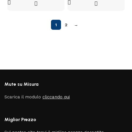
1
2
→
Mute su Misura
Scarica il modulo
cliccando qui
Miglior Prezzo