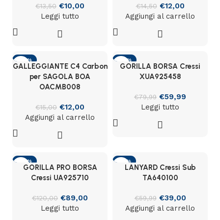
€
10,00
€
12,00
€
13,50
€
14,50
Leggi tutto
Aggiungi al carrello
-20%
-25%
GALLEGGIANTE C4 Carbon
GORILLA BORSA Cressi
SOLD OUT
per SAGOLA BOA
XUA925458
OACMB008
€
59,99
€
79,99
€
12,00
Leggi tutto
€
15,00
Aggiungi al carrello
-26%
-35%
GORILLA PRO BORSA
LANYARD Cressi Sub
SOLD OUT
Cressi UA925710
TA640100
€
89,00
€
39,00
€
120,00
€
59,99
Leggi tutto
Aggiungi al carrello