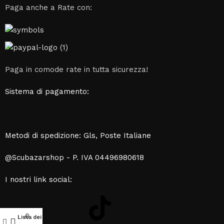
Paga anche a Rate con:
Paga in comode rate in tutta sicurezza!
Sistema di pagamento:
Metodi di spedizione: Gls, Poste Italiane
@Scubazarshop - P. IVA 04496980618
I nostri link social:
0
Lista dei desideri
Il mio account