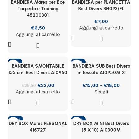
BANDIERA Mares per Boe
BANDIERA per PLANCETTA
Torpedo e Training
Best Divers BH093/FL
45200301
€
7,00
€
6,50
Aggiungi al carrello
Aggiungi al carrello
-14%
-17%
BANDIERA SMONTABILE
BANDIERA SUB Best Divers
155 cm. Best Divers AI0960
in tessuto AI0950MIX
€
22,00
€
15,00
-
€
18,00
€
25,50
Aggiungi al carrello
Scegli
-26%
-17%
DRY BOX Mares PERSONAL
DRY BOX MINI Best Divers
SOLD OUT
415727
(5 X 10) AI0300M