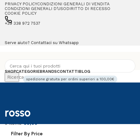
PRIVACY POLICY
CONDIZIONI GENERALI DI VENDITA
CONDIZIONI GENERALI D’USO
DIRITTO DI RECESSO
COOKIE POLICY
+39 338 972 7537
Serve aiuto? Contattaci su Whatsapp
SHOP
CATEGORIE
BRANDS
CONTATTI
BLOG
Ricerca
spedizione gratuita per ordini superiori a 100,00€
Lista dei desideri
Login / Register
0
items
€
0,00
Menu
rosso
0
items
€
0,00
Filter By Price