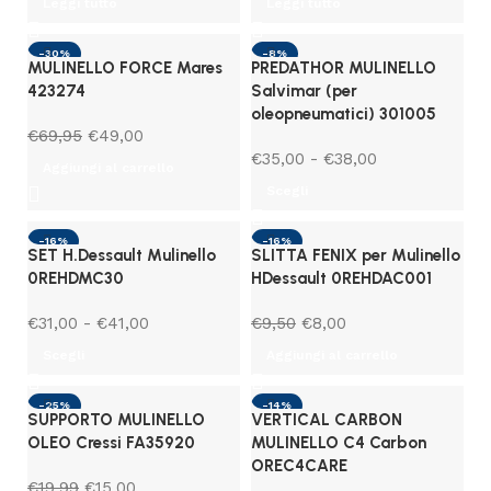
Leggi tutto
Leggi tutto
-30%
-8%
MULINELLO FORCE Mares
PREDATHOR MULINELLO
423274
Salvimar (per
oleopneumatici) 301005
€
69,95
€
49,00
€
35,00
-
€
38,00
Aggiungi al carrello
Scegli
-16%
-16%
SET H.Dessault Mulinello
SLITTA FENIX per Mulinello
0REHDMC30
HDessault 0REHDAC001
€
31,00
-
€
41,00
€
9,50
€
8,00
Scegli
Aggiungi al carrello
-25%
-14%
SUPPORTO MULINELLO
VERTICAL CARBON
OLEO Cressi FA35920
MULINELLO C4 Carbon
OREC4CARE
€
19,99
€
15,00