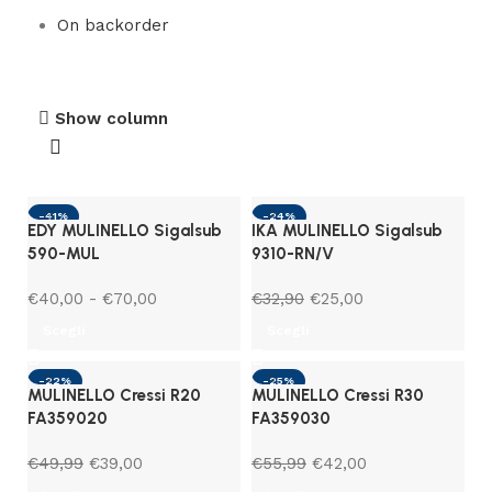
On backorder
Show column
-41%
-24%
EDY MULINELLO Sigalsub
IKA MULINELLO Sigalsub
590-MUL
9310-RN/V
€
40,00
-
€
70,00
€
32,90
€
25,00
Scegli
Scegli
-22%
-25%
MULINELLO Cressi R20
MULINELLO Cressi R30
SOLD OUT
SOLD OUT
FA359020
FA359030
€
49,99
€
39,00
€
55,99
€
42,00