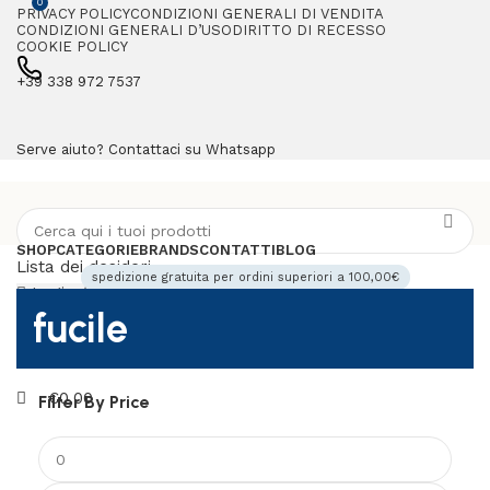
0
PRIVACY POLICY
CONDIZIONI GENERALI DI VENDITA
CONDIZIONI GENERALI D’USO
DIRITTO DI RECESSO
COOKIE POLICY
+39 338 972 7537
Serve aiuto? Contattaci su Whatsapp
SHOP
CATEGORIE
BRANDS
CONTATTI
BLOG
Lista dei desideri
spedizione gratuita per ordini superiori a 100,00€
Login / Register
fucile
0
€
0,00
Menu
€
0,00
Filter By Price