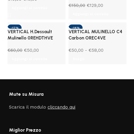
€
150,00
€
129,00
Aggiungi al carrello
Aggiungi al carrello
-17%
-14%
VERTICAL H.Dessault
VERTICAL MULINELLO C4
Mulinello 0REHDTHVE
Carbon OREC4VE
€
60,00
€
50,00
€
50,00
-
€
58,00
Aggiungi al carrello
Scegli
Mute su Misura
Scarica il modulo
cliccando qui
Miglior Prezzo